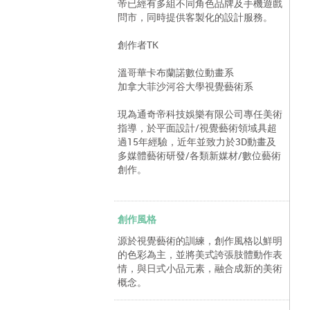
帝已經有多組不同角色品牌及手機遊戲
問市，同時提供客製化的設計服務。
創作者TK
溫哥華卡布蘭諾數位動畫系
加拿大菲沙河谷大學視覺藝術系
現為通奇帝科技娛樂有限公司專任美術
指導，於平面設計/視覺藝術領域具超
過15年經驗，近年並致力於3D動畫及
多媒體藝術研發/各類新媒材/數位藝術
創作。
創作風格
源於視覺藝術的訓練，創作風格以鮮明
的色彩為主，並將美式誇張肢體動作表
情，與日式小品元素，融合成新的美術
概念。