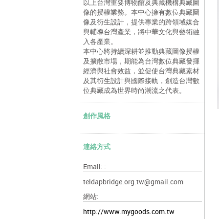
以上台灣重要博物館及典藏機構典藏圖
像的授權業務。本中心擁有數位典藏圖
像及衍生設計，提供專業的跨領域媒合
與輔導台灣產業，將中華文化與藝術融
入各產業。
本中心將持續深耕並推動典藏圖像授權
及擴散市場，期能為台灣數位典藏發揮
經濟與社會效益，並促使台灣典藏素材
及其衍生設計與國際接軌，創造台灣數
位典藏成為世界時尚潮流之代表。
創作風格
連絡方式
Email: :
teldapbridge.org.tw@gmail.com
網站:
http://www.mygoods.com.tw