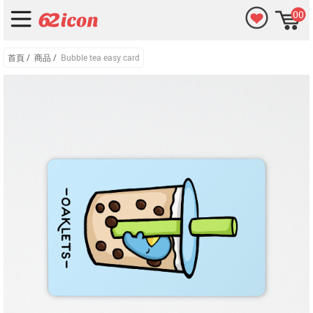
00
首頁
/
商品
/
Bubble tea easy card