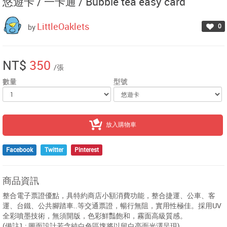
悠遊卡 / 一卡通 /
Bubble tea easy card
LittleOaklets
0
by
NT$
350
/張
數量
型號
放入購物車
Facebook
Twitter
Pinterest
商品資訊
整合電子票證優點，具特約商店小額消費功能，整合捷運、公車、客
運、台鐵、公共腳踏車..等交通票證，暢行無阻，實用性極佳。採用UV
全彩噴墨技術，無須開版，色彩鮮豔飽和，霧面高級質感。
(備註1 : 圖面設計若含純白色區塊將以留白亮面光澤呈現)