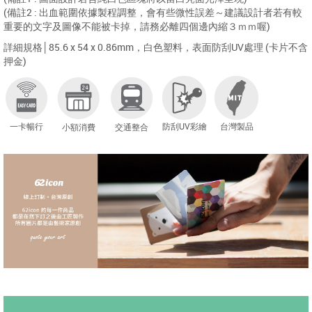
(備註2 : 出血範圍依據製程調整，會有些微性誤差～建議設計者若有較
重要的文字及圖像不能被卡掉，請務必離四個邊內縮３ｍｍ喔)
詳細規格│85.6 x 54 x 0.86mm，白色塑料，表面防刮UV處理 (卡片不含
押金)
一卡暢行
防刮UV彩繪
台灣製品
小額消費
交通整合