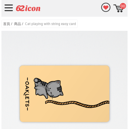
00
首頁
/
商品
/
Cat playing with string easy card