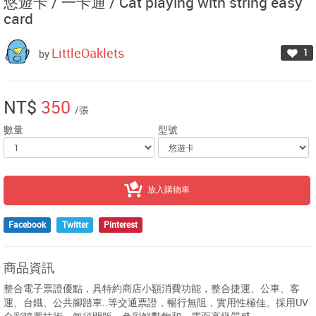
悠遊卡 / 一卡通 /
Cat playing with string easy
card
LittleOaklets
1
by
NT$
350
/張
數量
型號
放入購物車
Facebook
Twitter
Pinterest
商品資訊
整合電子票證優點，具特約商店小額消費功能，整合捷運、公車、客
運、台鐵、公共腳踏車..等交通票證，暢行無阻，實用性極佳。採用UV