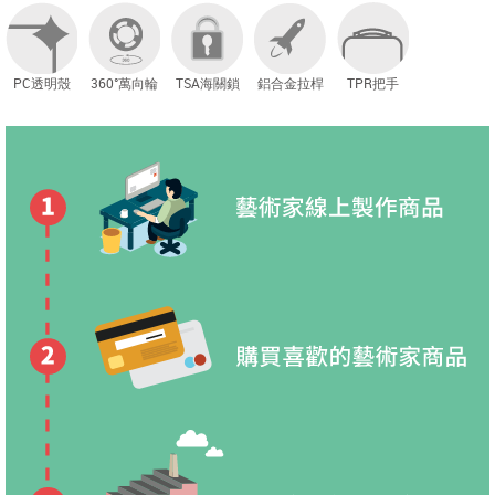
PC透明殼
360°萬向輪
TSA海關鎖
鋁合金拉桿
TPR把手