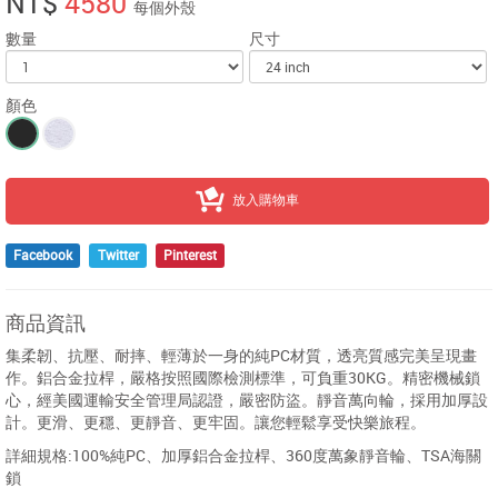
NT$
4580
每個外殼
數量
尺寸
顏色
放入購物車
Facebook
Twitter
Pinterest
商品資訊
集柔韌、抗壓、耐摔、輕薄於一身的純PC材質，透亮質感完美呈現畫
作。鋁合金拉桿，嚴格按照國際檢測標準，可負重30KG。精密機械鎖
心，經美國運輸安全管理局認證，嚴密防盜。靜音萬向輪，採用加厚設
計。更滑、更穩、更靜音、更牢固。讓您輕鬆享受快樂旅程。
詳細規格:100%純PC、加厚鋁合金拉桿、360度萬象靜音輪、TSA海關
鎖