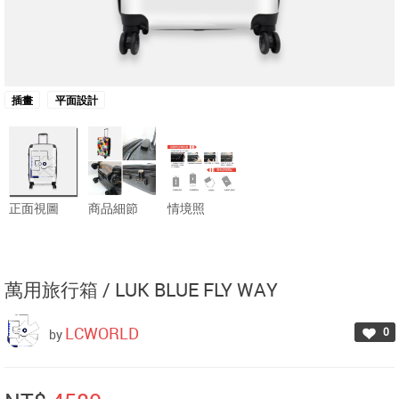
插畫
平面設計
正面視圖
商品細節
情境照
萬用旅行箱 /
LUK BLUE FLY WAY
LCWORLD
0
by