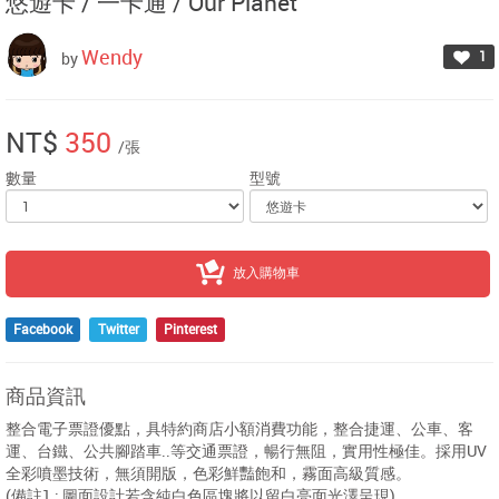
悠遊卡 / 一卡通 /
Our Planet
Wendy
1
by
NT$
350
/張
數量
型號
放入購物車
Facebook
Twitter
Pinterest
商品資訊
整合電子票證優點，具特約商店小額消費功能，整合捷運、公車、客
運、台鐵、公共腳踏車..等交通票證，暢行無阻，實用性極佳。採用UV
全彩噴墨技術，無須開版，色彩鮮豔飽和，霧面高級質感。
(備註1 : 圖面設計若含純白色區塊將以留白亮面光澤呈現)