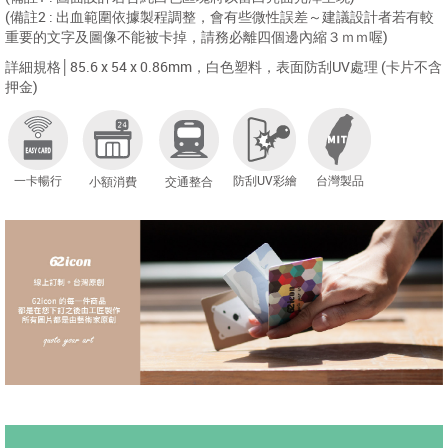
(備註2 : 出血範圍依據製程調整，會有些微性誤差～建議設計者若有較
重要的文字及圖像不能被卡掉，請務必離四個邊內縮３ｍｍ喔)
詳細規格│85.6 x 54 x 0.86mm，白色塑料，表面防刮UV處理 (卡片不含
押金)
一卡暢行
防刮UV彩繪
台灣製品
小額消費
交通整合