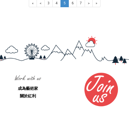
«
<
3
4
5
6
7
>
»
Work with us
成為藝術家
關於紅利