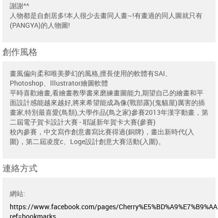
謝謝^^
人物都是自創居多!本人很少去畫同人畫~!有畫過的同人圖就只有
(PANGYA)的人物圖!
創作風格
畫風偏向柔和唯美夢幻的風格,擅長使用的軟體有SAI、
Photoshop、lllustrator繪圖軟體
平時喜歡繪畫,看繪畫教學書來磨練畫圖能力,期望自己的繪畫和平
面設計感能越來越好,將來希望能成為像(戰部露)(鬼貓屋)厲害的插
畫家,特別最喜愛(鳥類),大學作品(鳥之家)參賽2013年漢字動畫，第
二屆電子賀卡設計大賽 - 耶誕新年賀卡大賽(參賽)
校內參賽，中文寫作創意書寫比賽得過(銅牌)，畫出新時代(入
圍)，第二屆凌度c、Loge設計創意大賽活動(入圍)。
連絡方式
網站:
https://www.facebook.com/pages/Cherry%E5%BD%A9%E7%B9%A
ref=bookmarks