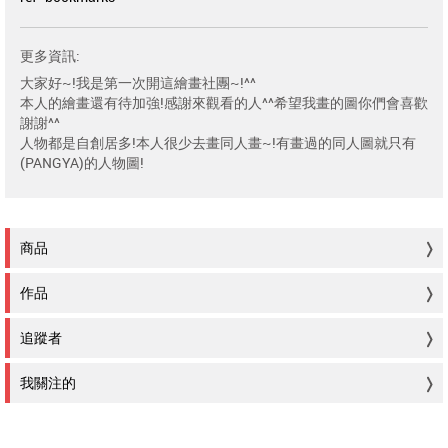
更多資訊:
大家好~!我是第一次開這繪畫社團~!^^
本人的繪畫還有待加強!感謝來觀看的人^^希望我畫的圖你們會喜歡
謝謝^^
人物都是自創居多!本人很少去畫同人畫~!有畫過的同人圖就只有
(PANGYA)的人物圖!
商品
作品
追蹤者
我關注的