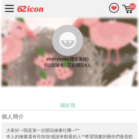
00
cherryluckt(櫻吉蕙鎂)
5位追隨者 · 正在關注4人
關於我
個人簡介
大家好~!我是第一次開這繪畫社團~!^^
本人的繪畫還有待加強!感謝來觀看的人^^希望我畫的圖你們會喜歡