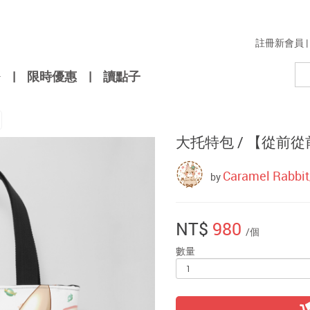
註冊新會員
|
|
限時優惠
|
讀點子
大托特包 /
【從前從
Caramel Rabb
by
NT$
980
/個
數量