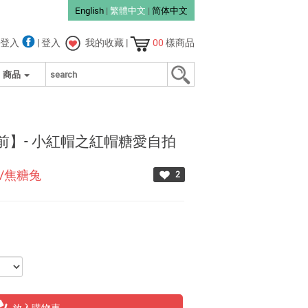
English
|
繁體中文
|
简体中文
登入
|
登入
我的收藏
|
00
樣商品
商品
前】- 小紅帽之紅帽糖愛自拍
it/焦糖兔
2
放入購物車