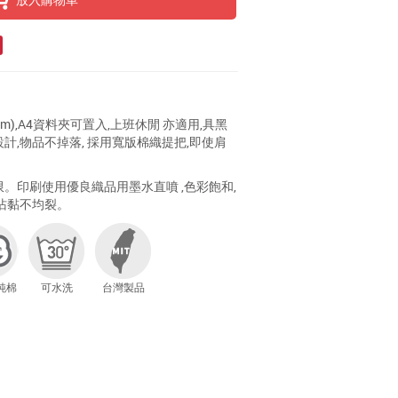
cm),A4資料夾可置入,上班休閒 亦適用,具黑
計,物品不掉落, 採用寬版棉織提把,即使肩
。印刷使用優良織品用墨水直噴 ,色彩飽和,
不沾黏不均裂。
純棉
可水洗
台灣製品