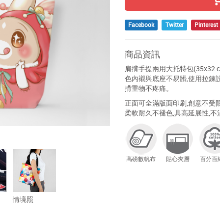
Facebook
Twitter
Pinterest
商品資訊
肩揹手提兩用大托特包(35x32 
色內襯與底座不易髒,使用拉鍊設
揹重物不疼痛。
正面可全滿版面印刷,創意不受限
柔軟耐久不褪色,具高延展性,
高磅數帆布
貼心夾層
百分百
情境照