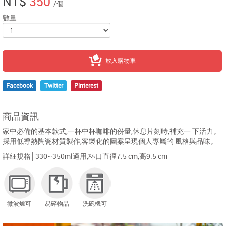
NT$
350
/個
數量
放入購物車
Facebook
Twitter
Pinterest
商品資訊
家中必備的基本款式,一杯中杯咖啡的份量,休息片刻時,補充一 下活力。
採用低導熱陶瓷材質製作,客製化的圖案呈現個人專屬的 風格與品味。
詳細規格│330~350ml適用,杯口直徑7.5 cm,高9.5 cm
微波爐可
易碎物品
洗碗機可