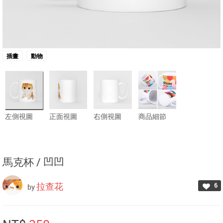
插畫
動物
左側視圖
正面視圖
右側視圖
商品細節
馬克杯 /
凹凹
拉查花
6
by