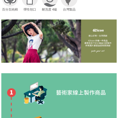
百分百純棉
彈性領口
耐洗度 4級
台灣製品