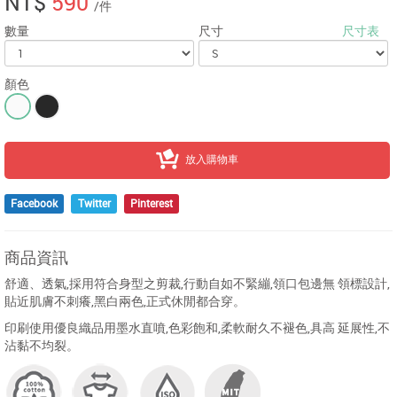
NT$
590
/件
數量
尺寸
尺寸表
顏色
放入購物車
Facebook
Twitter
Pinterest
商品資訊
舒適、透氣,採用符合身型之剪裁,行動自如不緊繃,領口包邊無 領標設計,
貼近肌膚不刺癢,黑白兩色,正式休閒都合穿。
印刷使用優良織品用墨水直噴,色彩飽和,柔軟耐久不褪色,具高 延展性,不
沾黏不均裂。