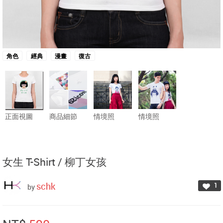
角色
經典
漫畫
復古
正面視圖
商品細節
情境照
情境照
女生 T-Shirt /
柳丁女孩
schk
1
by