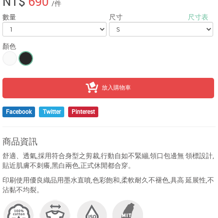
NT$
690
/件
數量
尺寸
尺寸表
顏色
放入購物車
Facebook
Twitter
Pinterest
商品資訊
舒適、透氣,採用符合身型之剪裁,行動自如不緊繃,領口包邊無 領標設計,
貼近肌膚不刺癢,黑白兩色,正式休閒都合穿。
印刷使用優良織品用墨水直噴,色彩飽和,柔軟耐久不褪色,具高 延展性,不
沾黏不均裂。