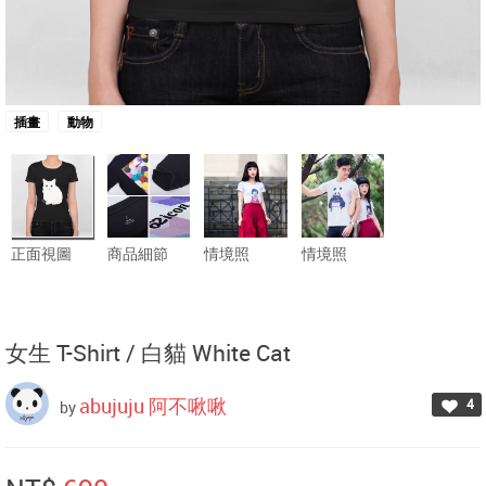
插畫
動物
正面視圖
商品細節
情境照
情境照
女生 T-Shirt /
白貓 White Cat
abujuju 阿不啾啾
4
by