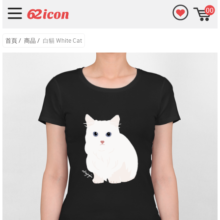
00
首頁
/
商品
/
白貓 White Cat