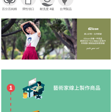
百分百純棉
彈性領口
耐洗度 4級
台灣製品