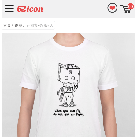
00
首頁
/
商品
/
芒劍客-夢想超人