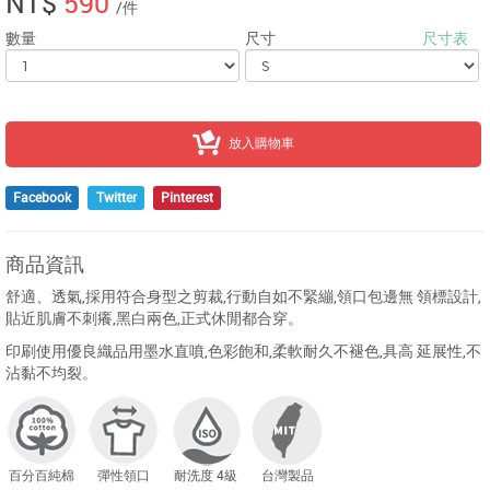
NT$
590
/件
數量
尺寸
尺寸表
放入購物車
Facebook
Twitter
Pinterest
商品資訊
舒適、透氣,採用符合身型之剪裁,行動自如不緊繃,領口包邊無 領標設計,
貼近肌膚不刺癢,黑白兩色,正式休閒都合穿。
印刷使用優良織品用墨水直噴,色彩飽和,柔軟耐久不褪色,具高 延展性,不
沾黏不均裂。
百分百純棉
彈性領口
耐洗度 4級
台灣製品