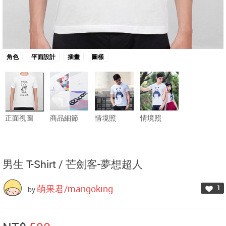
角色
平面設計
插畫
圖樣
正面視圖
商品細節
情境照
情境照
男生 T-Shirt /
芒劍客-夢想超人
萌果君/mangoking
1
by