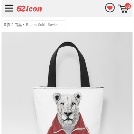
00
首頁
/
商品
/
Balazs Solti - Soviet lion