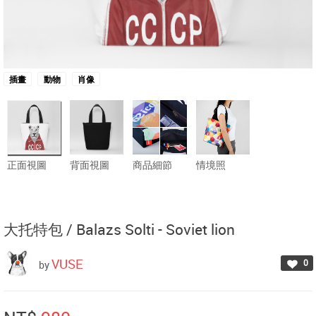
插畫
動物
肖像
正面視圖
背面視圖
商品細節
情境照
大托特包 /
Balazs Solti - Soviet lion
VUSE
0
by