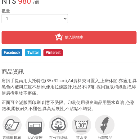
NT$
980
/個
數量
放入購物車
Facebook
Twitter
Pinterest
商品資訊
肩揹手提兩用大托特包(35x32 cm),A4資料夾可置入,上班休閒 亦適用,具
黑色內襯與底座不易髒,使用拉鍊設計,物品不掉落, 採用寬版棉織提把,即
使肩揹重物不疼痛。
正面可全滿版面印刷,創意不受限。印刷使用優良織品用墨水直噴 ,色彩
飽和,柔軟耐久不褪色,具高延展性,不沾黏不均裂。
高磅數帆布
貼心夾層
百分百純棉
可水洗
台灣製品