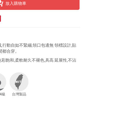
放入購物車
,行動自如不緊繃,領口包邊無 領標設計,貼
閒都合穿。
彩飽和,柔軟耐久不褪色,具高 延展性,不沾
4級
台灣製品