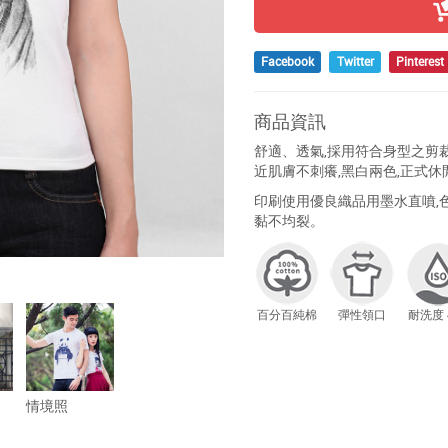
Facebook
Twitter
Pinterest
商品資訊
舒適、透氣,採用符合身型之剪裁
近肌膚不刺癢,黑白兩色,正式休
印刷使用優良織品用墨水直噴,色
黏不均裂。
百分百純棉
彈性領口
耐洗度 
情境照