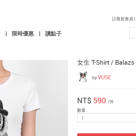
註冊新會員
|
|
限時優惠
|
讀點子
女生 T-Shirt /
Balazs 
VUSE
by
NT$
590
/件
數量