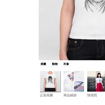
插畫
動物
肖像
正面視圖
商品細節
情境照