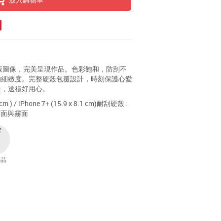
版圖像，完美呈現作品。色彩飽和，防刮不
的細緻度。完整硬殼包覆設計，時刻保護心愛
盒，送禮好用心。
m ) / iPhone 7+ (15.9 x 8.1 cm)耐刮硬殼 :
亮面與霧面
製品