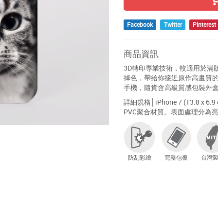
Facebook
Twitter
Pinterest
商品資訊
3D轉印專業技術，較適用於滿
掉色，帶給你接近原作高畫質
手機，隨貨含高級質感包裝外
詳細規格│iPhone 7 (13.8 x 6.9 c
PVC聚合材質。表面處理分為
防刮彩繪
完整包覆
台灣