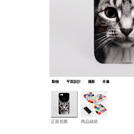
動物
平面設計
攝影
肖像
正面視圖
商品細節