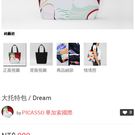
純藝術
正面視圖
背面視圖
商品細節
情境照
大托特包 /
Dream
PICASSO 畢加索國際
0
by