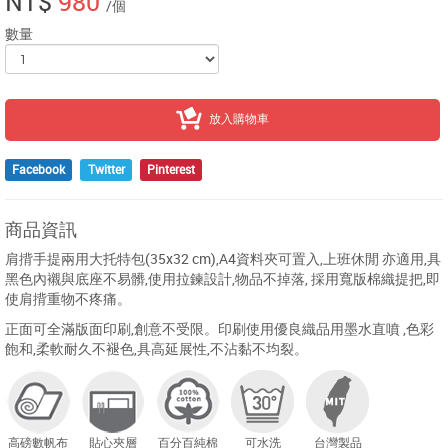
NT$
980
/個
數量
放入購物車
Facebook
Twitter
Pinterest
商品資訊
肩揹手提兩用大托特包(35x32 cm),A4資料夾可置入,上班休閒 亦適用,具
黑色內襯與底座不易髒,使用拉鍊設計,物品不掉落, 採用寬版棉織提把,即
使肩揹重物不疼痛。
正面可全滿版面印刷,創意不受限。印刷使用優良織品用墨水直噴 ,色彩
飽和,柔軟耐久不褪色,具高延展性,不沾黏不均裂。
高磅數帆布
貼心夾層
百分百純棉
可水洗
台灣製品