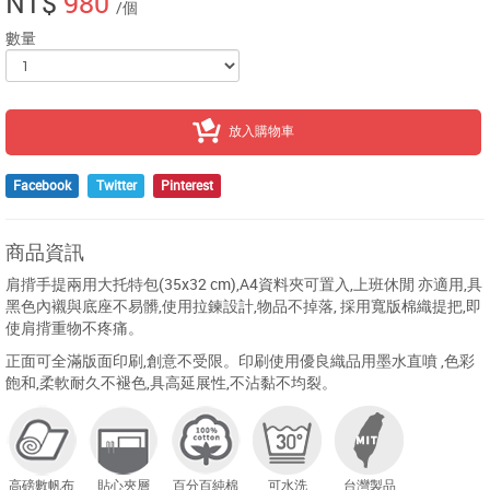
NT$
980
/個
數量
放入購物車
Facebook
Twitter
Pinterest
商品資訊
肩揹手提兩用大托特包(35x32 cm),A4資料夾可置入,上班休閒 亦適用,具
黑色內襯與底座不易髒,使用拉鍊設計,物品不掉落, 採用寬版棉織提把,即
使肩揹重物不疼痛。
正面可全滿版面印刷,創意不受限。印刷使用優良織品用墨水直噴 ,色彩
飽和,柔軟耐久不褪色,具高延展性,不沾黏不均裂。
高磅數帆布
貼心夾層
百分百純棉
可水洗
台灣製品