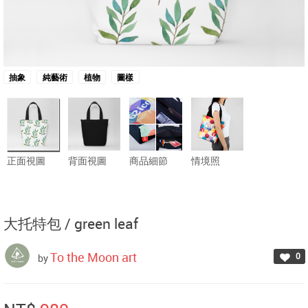
抽象
純藝術
植物
圖樣
正面視圖
背面視圖
商品細節
情境照
大托特包 /
green leaf
To the Moon art
0
by