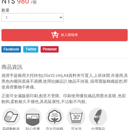
NT$
980
/個
數量
放入購物車
Facebook
Twitter
Pinterest
商品資訊
肩揹手提兩用大托特包(35x32 cm),A4資料夾可置入,上班休閒 亦適用,具
黑色內襯與底座不易髒,使用拉鍊設計,物品不掉落, 採用寬版棉織提把,即
使肩揹重物不疼痛。
正面可全滿版面印刷,創意不受限。印刷使用優良織品用墨水直噴 ,色彩
飽和,柔軟耐久不褪色,具高延展性,不沾黏不均裂。
高磅數帆布
貼心夾層
百分百純棉
可水洗
台灣製品