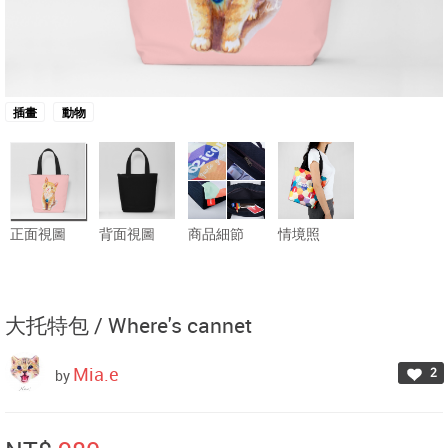
插畫
動物
正面視圖
背面視圖
商品細節
情境照
大托特包 /
Where's cannet
Mia.e
2
by