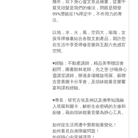
幾年，寫下身心靈文章及繪畫，從畫中
窺見頭髮是我們的修法，閉眼是開發
99%潛能在1%禪定中，不作用力的專
注。
以地，水，火，風，空四大，瑜珈，女
孩等禪修畫結合各類文創產品，期許您
在生活中享受禪修音樂與五顏六色感官
空間。
♥經驗：不動產講師，精品美學聯誼會
顧問，圖書館林老師，光之堡-沙喃身心
靈講堂講師，辦過多場螺旋塔羅、蘇聯
吉普賽圖卡分享會，及頌缽能量音樂饗
宴和課程經驗。
♥專長：研究古埃及神話及佛學知識融
入塔羅和圖卡，解析生命密碼的主修和
副修，藉由頌缽能量音樂為靜心工具。
如何從生活周遭中覺察能量變化！
如何看見自身障礙問題！
如何靜心中穿越課題！