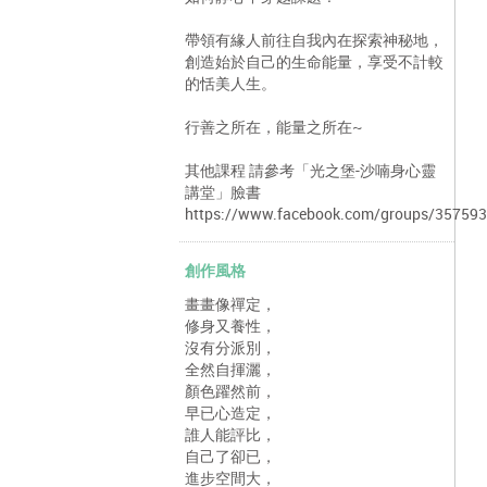
帶領有緣人前往自我內在探索神秘地，
創造始於自己的生命能量，享受不計較
的恬美人生。
行善之所在，能量之所在~
其他課程 請參考「光之堡-沙喃身心靈
講堂」臉書
https://www.facebook.com/groups/3575
創作風格
畫畫像禪定，
修身又養性，
沒有分派別，
全然自揮灑，
顏色躍然前，
早已心造定，
誰人能評比，
自己了卻已，
進步空間大，