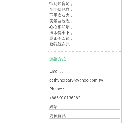
找到知音足，
空間傳訊息，
不用吹灰力，
美景自展現，
心心相印繫，
法印傳承下，
眾弟子回歸，
修行就在此
連絡方式
Email: :
cathyherbary@yahoo.com.tw
Phone: :
+886 918136383
網站:
更多資訊: