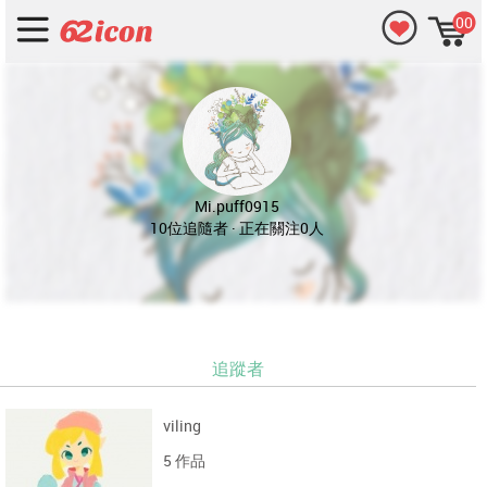
00
Mi.puff0915
10位追隨者 · 正在關注0人
追蹤者
viling
5 作品