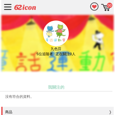
00
九色芬
5位追隨者 · 正在關注0人
我關注的
没有符合的資料。
商品