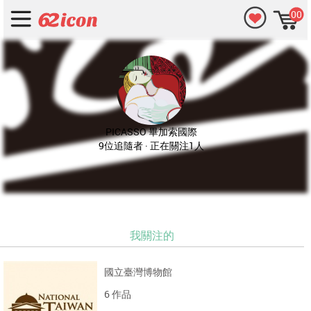
00
PICASSO 畢加索國際
9位追隨者 · 正在關注1人
我關注的
國立臺灣博物館
6 作品