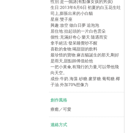
性別:是一個謎(有點像女孩的男孩)
生日:2013年6月6日 初夏的白玉花生吐
司上,膨脹出來的小白貓
星座:雙子座
興趣:放空 做白日夢 追泡泡
居住地:抬起頭的一片白色雲朵
個性:充滿好奇心 樂天 隨遇而安
拿手絕活:發呆睡覺吵不醒
喜歡的食物:喝甜甜的飲料
最珍惜的寶物:麻吉貓誕生的那天,剛好
是雨天,甜點師傅借給他
一把小黃傘,有飛行的力量,可以帶他飛
向天空。
成份:牛奶.海藻.砂糖.麥芽糖.葡萄糖.椰
子油.外加70%想像力
創作風格
療癒／可愛
連絡方式