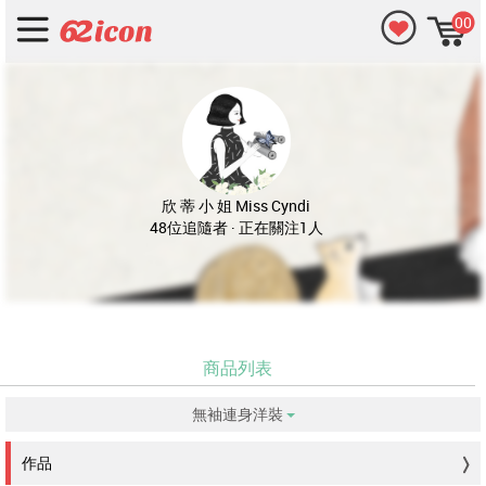
00
欣 蒂 小 姐 Miss Cyndi
48位追隨者 · 正在關注1人
商品列表
無袖連身洋裝
没有符合的資料。
作品