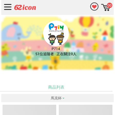
00
P714
51位追隨者 · 正在關注0人
商品列表
馬克杯