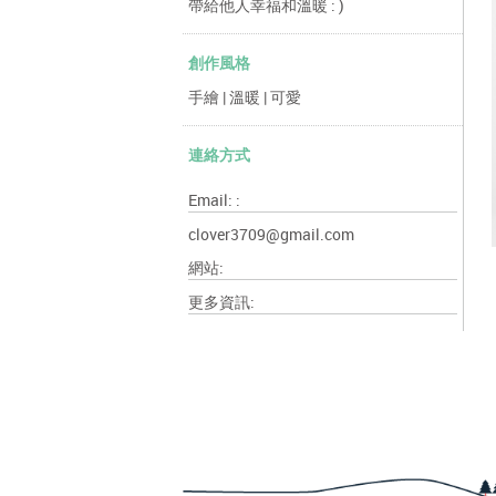
帶給他人幸福和溫暖 : )
創作風格
手繪 | 溫暖 | 可愛
連絡方式
Email: :
clover3709@gmail.com
網站:
更多資訊: