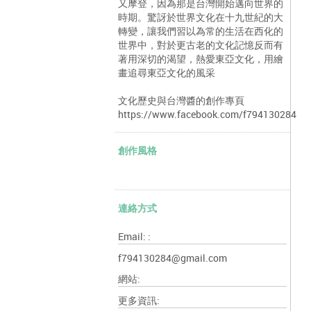
又摩登，因為那是台灣開始邁向世界的
時期。驚訝於世界文化在十九世紀的大
轉變，讓我們習以為常的生活在西化的
世界中，對於更古老的文化記憶反而有
著用深切的渴望，熱愛東亞文化，用繪
畫追尋東亞文化的風采
文化歷史與台灣醬的創作專頁
https://www.facebook.com/f794130284
創作風格
連絡方式
Email: :
f794130284@gmail.com
網站:
更多資訊: