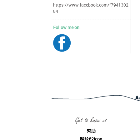
https://www.facebook.com/f7941302
84
Follow me on:
Get to know us
幫助
關於62icon