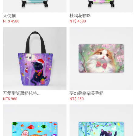
天使貓
杜鵑花貓咪
NT$ 4580
NT$ 4580
可愛聖誕黑貓托特...
夢幻蘇格蘭長毛貓
NT$ 980
NT$ 350