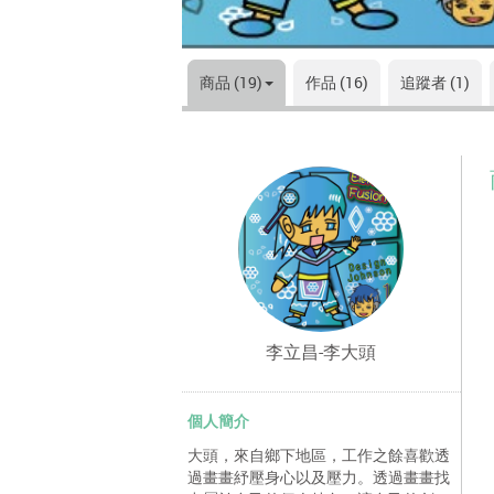
商品 (19)
作品 (16)
追蹤者 (1)
李立昌-李大頭
個人簡介
大頭，來自鄉下地區，工作之餘喜歡透
過畫畫紓壓身心以及壓力。透過畫畫找