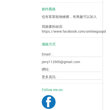
創作風格
也有客製寵物繪圖，有興趣可以加入
我臉書粉絲頁:
https://www.facebook.com/smilexguopd
連絡方式
Email: :
jerry112900@gmail.com
網站:
更多資訊:
Follow me on: