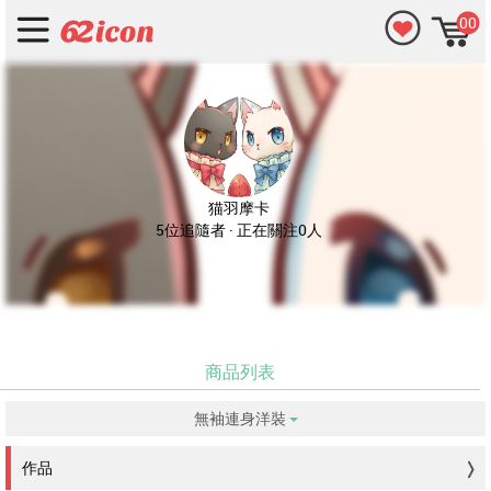
00
猫羽摩卡
5位追隨者 · 正在關注0人
商品列表
無袖連身洋裝
没有符合的資料。
作品