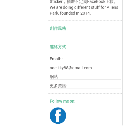
Sticker，插畫不定期FaceBook上載。
We are doing different stuff for Aliens
Park, founded in 2014.
創作風格
連絡方式
Email: :
noelkky88@gmail.com
網站:
更多資訊:
Follow me on: