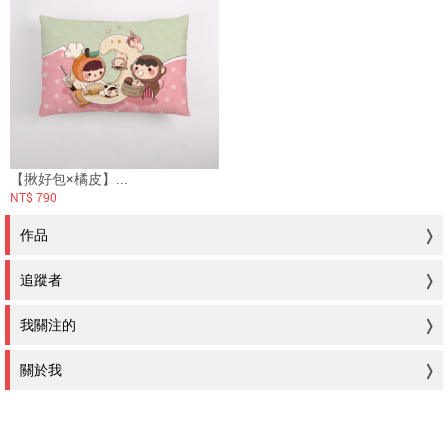
【揪好包×橘皮】...
NT$ 790
作品
追蹤者
我關注的
關於我