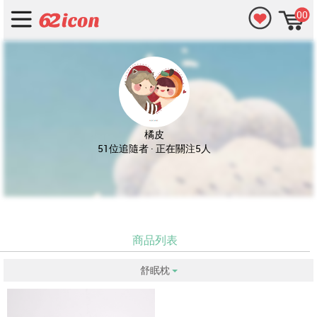
00
橘皮
51位追隨者 · 正在關注5人
商品列表
舒眠枕