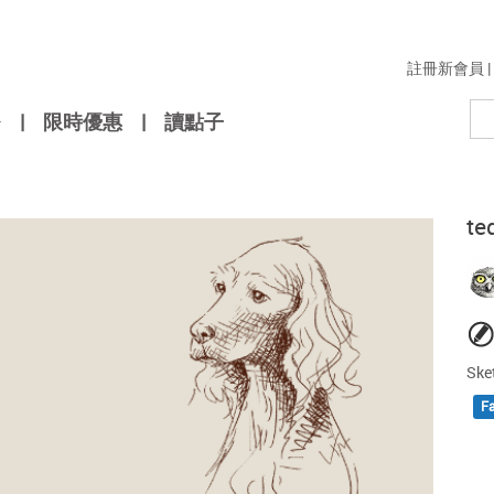
註冊新會員
|
|
限時優惠
|
讀點子
te
Ske
F