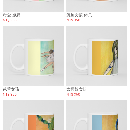
母愛-撫慰
沉睡女孩-休息
NT$ 350
NT$ 350
芭蕾女孩
太極鼓女孩
NT$ 350
NT$ 350