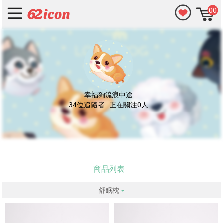
00
幸福狗流浪中途
34位追隨者 · 正在關注0人
商品列表
舒眠枕