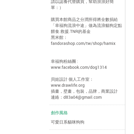
請以認養代替購買，幫助浪浪好簡
單：）
購買本館商品之分潤所得將全數捐給
「幸福狗流浪中途」做為流浪貓狗定點
餵食.救援.TNR的基金
黑米館：
fandorashop.com/tw/shop/hamix
幸福狗粉絲團 :
www.facebook.com/dog1314
貝娃設計 個人工作室：
www.drawlife.org
插畫，壁畫，包裝，品牌，商業設計
連絡：d83a04@gmail.com
創作風格
可愛日系貓咪狗狗