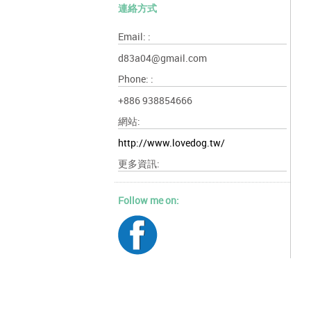
連絡方式
Email: :
d83a04@gmail.com
Phone: :
+886 938854666
網站:
http://www.lovedog.tw/
更多資訊:
Follow me on: