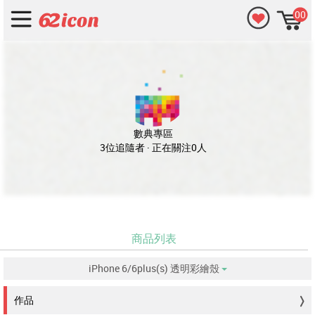
00
數典專區
3位追隨者 · 正在關注0人
商品列表
iPhone 6/6plus(s) 透明彩繪殼
没有符合的資料。
作品