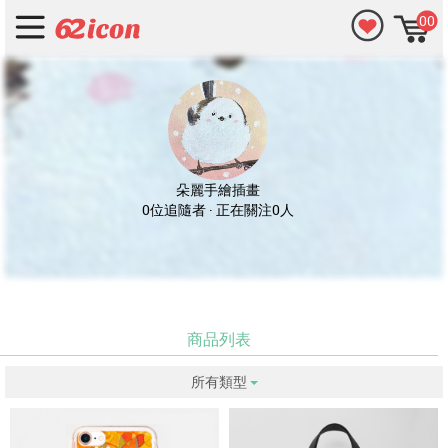
00
朵麗手繪插畫
0位追隨者 · 正在關注0人
商品列表
所有類型