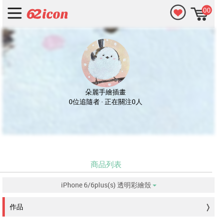
00
朵麗手繪插畫
0位追隨者 · 正在關注0人
商品列表
iPhone 6/6plus(s) 透明彩繪殼
没有符合的資料。
作品