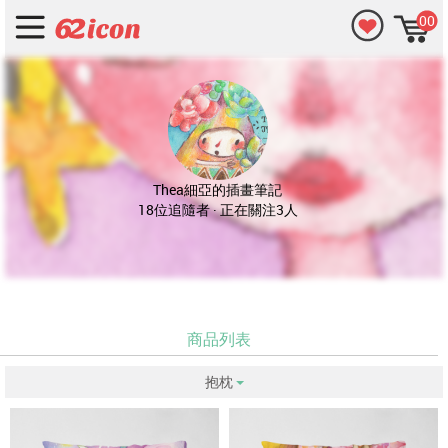
00
Thea細亞的插畫筆記
18位追隨者 · 正在關注3人
商品列表
抱枕