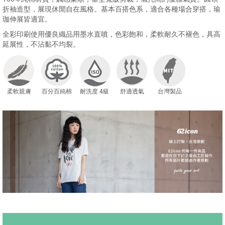
折袖造型，展現休閒自在風格。基本百搭色系，適合各種場合穿搭，瑜
珈伸展皆適宜。
全彩印刷使用優良織品用墨水直噴，色彩飽和，柔軟耐久不褪色，具高
延展性，不沾黏不均裂。
柔軟親膚
百分百純棉
耐洗度 4級
舒適透氣
台灣製品