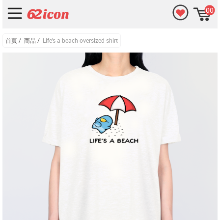
00
首頁
/
商品
/
Life's a beach oversized shirt