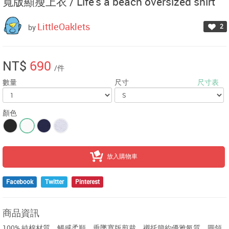
寬版顯瘦上衣 /
Life's a beach oversized shirt
LittleOaklets
2
by
NT$
690
/件
數量
尺寸
尺寸表
顏色
放入購物車
Facebook
Twitter
Pinterest
商品資訊
100% 純棉材質，觸感柔順，垂墜寬版剪裁，襯托簡約優雅氣質。圓領