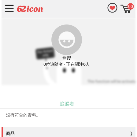
00
詹纓
0位追隨者 · 正在關注6人
追蹤者
没有符合的資料。
商品